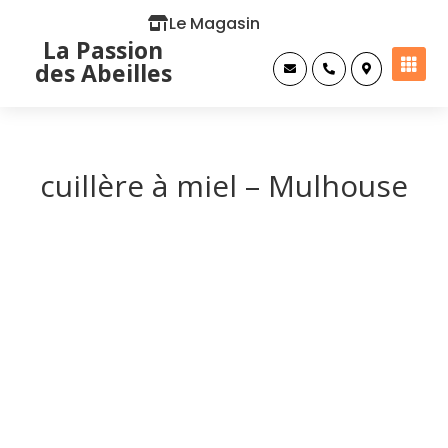
Le Magasin
La Passion

des Abeilles



cuillère à miel – Mulhouse