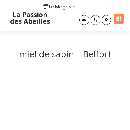
Le Magasin
La Passion

des Abeilles



miel de sapin – Belfort