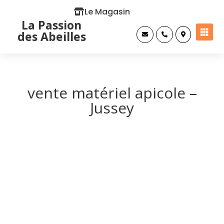
Le Magasin
La Passion

des Abeilles



vente matériel apicole –
Jussey