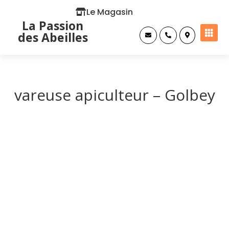
Le Magasin
La Passion

des Abeilles



vareuse apiculteur – Golbey