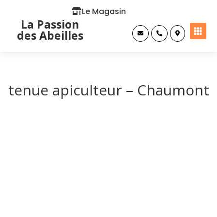
Le Magasin
La Passion

des Abeilles



tenue apiculteur – Chaumont