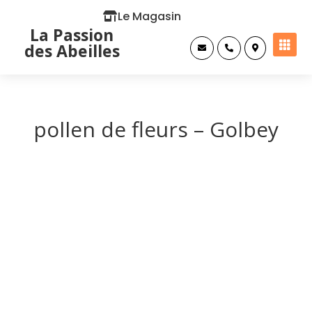
Le Magasin
La Passion

des Abeilles



pollen de fleurs – Golbey