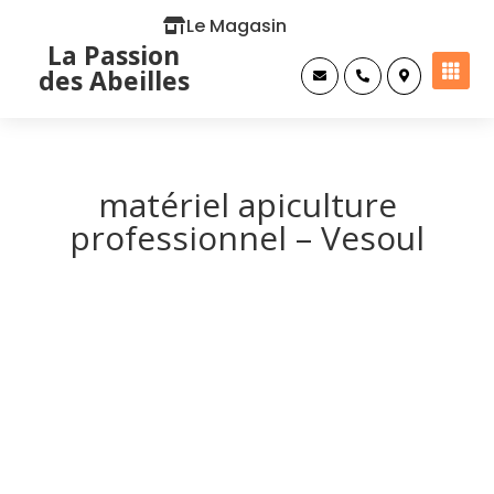
Le Magasin
La Passion

des Abeilles



matériel apiculture
professionnel – Vesoul