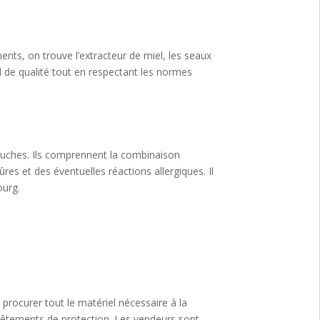
nts, on trouve l’extracteur de miel, les seaux
el de qualité tout en respectant les normes
 ruches. Ils comprennent la combinaison
ûres et des éventuelles réactions allergiques. Il
ourg.
procurer tout le matériel nécessaire à la
e vêtements de protection. Les vendeurs sont