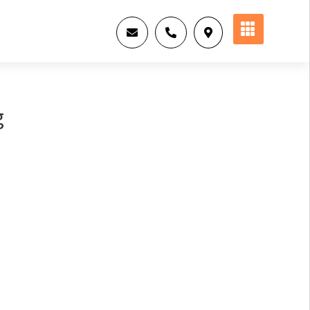




g