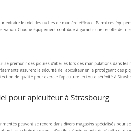
r extraire le miel des ruches de manière efficace. Parmi ces équipeme
conservation. Chaque équipement contribue à garantir une récolte de mi
r se prémunir des piqûres d’abeilles lors des manipulations dans les
s vêtements assurent la sécurité de l’apiculteur en le protégeant des piq
ection de qualité pour exercer l’apiculture en toute sérénité à Strasb
el pour apiculteur à Strasbourg
rimentés peuvent se rendre dans divers magasins spécialisés pour se 
ent un large choix de ruches, d’outils, d’équipements de récolte et d