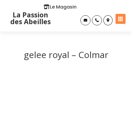
Le Magasin
La Passion

des Abeilles



gelee royal – Colmar