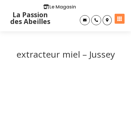
Le Magasin
La Passion

des Abeilles



extracteur miel – Jussey