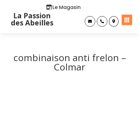
Le Magasin
La Passion

des Abeilles



combinaison anti frelon –
Colmar