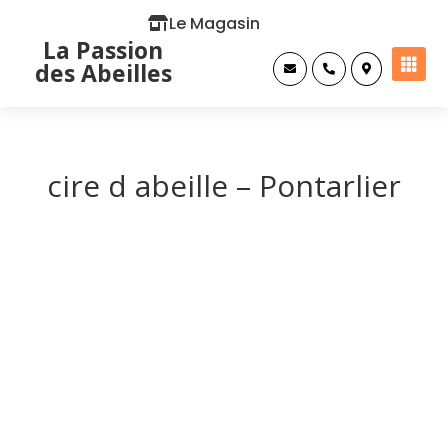
Le Magasin
La Passion

des Abeilles



cire d abeille – Pontarlier