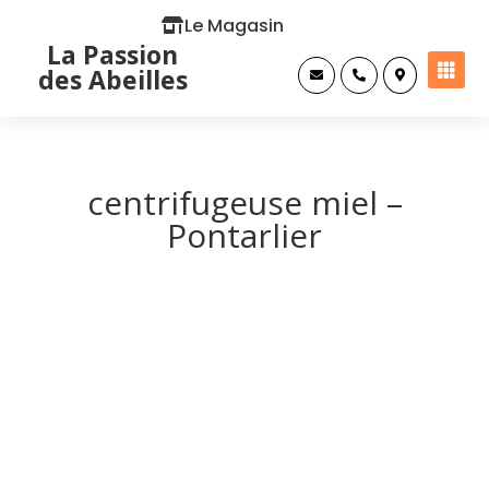
Le Magasin
La Passion

des Abeilles



centrifugeuse miel –
Pontarlier